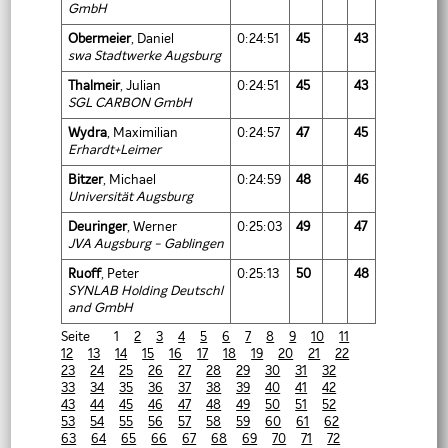
GmbH
Obermeier
, Daniel
0:24:51
45
43
swa Stadtwerke Augsburg
Thalmeir
, Julian
0:24:51
45
43
SGL CARBON GmbH
Wydra
, Maximilian
0:24:57
47
45
Erhardt+Leimer
Bitzer
, Michael
0:24:59
48
46
Universität Augsburg
Deuringer
, Werner
0:25:03
49
47
JVA Augsburg - Gablingen
Ruoff
, Peter
0:25:13
50
48
SYNLAB Holding Deutschl
and GmbH
Seite 1
2
3
4
5
6
7
8
9
10
11
12
13
14
15
16
17
18
19
20
21
22
23
24
25
26
27
28
29
30
31
32
33
34
35
36
37
38
39
40
41
42
43
44
45
46
47
48
49
50
51
52
53
54
55
56
57
58
59
60
61
62
63
64
65
66
67
68
69
70
71
72