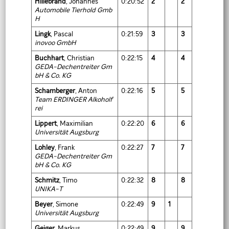
Hillebrand
, Johannes
0:20:52
2
2
Automobile Tierhold Gmb
H
Lingk
, Pascal
0:21:59
3
3
inovoo GmbH
Buchhart
, Christian
0:22:15
4
4
GEDA-Dechentreiter Gm
bH & Co. KG
Schamberger
, Anton
0:22:16
5
5
Team ERDINGER Alkoholf
rei
Lippert
, Maximilian
0:22:20
6
6
Universität Augsburg
Lohley
, Frank
0:22:27
7
7
GEDA-Dechentreiter Gm
bH & Co. KG
Schmitz
, Timo
0:22:32
8
8
UNIKA-T
Beyer
, Simone
0:22:49
9
1
Universität Augsburg
Geiger
, Markus
0:22:49
9
9