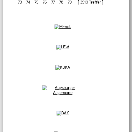
73
74
75
76
77
78
79
[ 3910 Treffer ]