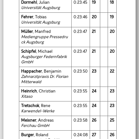
Dormehl
, Julian
0:23:45
19
18
Universität Augsburg
Fehrer
, Tobias
0:23:46
20
19
Universität Augsburg
Müller
, Manfred
0:23:47
21
20
Mediengruppe Pressedru
ck Augsburg
Schipfel
, Michael
0:23:47
21
20
Augsburger Federnfabrik
GmbH
Happacher
, Benjamin
0:23:50
23
22
Zahnarztpraxis Dr. Florian
Mitterwald
Heinrich
, Christian
0:23:55
24
23
Xitaso
Tretschok
, Rene
0:23:55
24
23
Karwendel-Werke
Meixner
, Andreas
0:23:58
26
25
Ferchau GmbH
Burger
, Roland
0:24:08
27
26