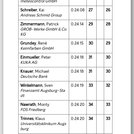
meteocontrol GmbH
Schreiber
, Kai
0:24:08
27
26
Andreas Schmid Group
Zimmermann
, Patrick
0:24:14
29
28
GROB-Werke GmbH & Co.
KG
Grundey
, René
0:24:15
30
29
Keimfarben GmbH
Einmueller
, Peter
0:24:18
31
30
KUKA AG
Knauer
, Michael
0:24:18
31
30
Deutsche Bank
Winkelmann
, Sven
0:24:19
33
32
Finanzamt Augsburg-Sta
dt
Nawrath
, Monty
0:24:20
34
33
FOS Friedberg
Trinnes
, Klaus
0:24:20
34
33
Universitätsklinikum Augs
burg