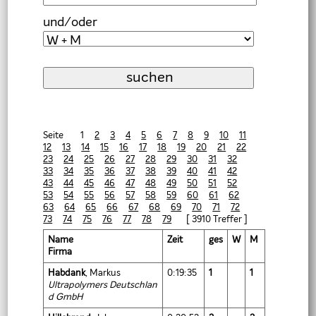
und/oder
Seite 1
2
3
4
5
6
7
8
9
10
11
12
13
14
15
16
17
18
19
20
21
22
23
24
25
26
27
28
29
30
31
32
33
34
35
36
37
38
39
40
41
42
43
44
45
46
47
48
49
50
51
52
53
54
55
56
57
58
59
60
61
62
63
64
65
66
67
68
69
70
71
72
73
74
75
76
77
78
79
[ 3910 Treffer ]
Name
Zeit
ges
W
M
Firma
Habdank
, Markus
0:19:35
1
1
Ultrapolymers Deutschlan
d GmbH