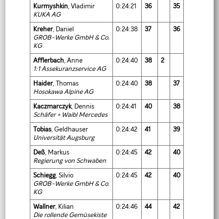
Kurmyshkin
, Vladimir
0:24:21
36
35
KUKA AG
Kreher
, Daniel
0:24:38
37
36
GROB-Werke GmbH & Co.
KG
Afflerbach
, Anne
0:24:40
38
2
1:1 Assekuranzservice AG
Haider
, Thomas
0:24:40
38
37
Hosokawa Alpine AG
Kaczmarczyk
, Dennis
0:24:41
40
38
Schäfer + Waibl Mercedes
Tobias
, Geldhauser
0:24:42
41
39
Universität Augsburg
Deß
, Markus
0:24:45
42
40
Regierung von Schwaben
Schiegg
, Silvio
0:24:45
42
40
GROB-Werke GmbH & Co.
KG
Wallner
, Kilian
0:24:46
44
42
Die rollende Gemüsekiste