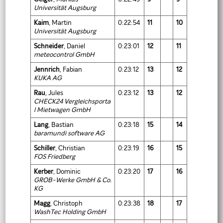
Universität Augsburg
Kaim
, Martin
0:22:54
11
10
Universität Augsburg
Schneider
, Daniel
0:23:01
12
11
meteocontrol GmbH
Jennrich
, Fabian
0:23:12
13
12
KUKA AG
Rau
, Jules
0:23:12
13
12
CHECK24 Vergleichsporta
l Mietwagen GmbH
Lang
, Bastian
0:23:18
15
14
baramundi software AG
Schiller
, Christian
0:23:19
16
15
FOS Friedberg
Kerber
, Dominic
0:23:20
17
16
GROB-Werke GmbH & Co.
KG
Magg
, Christoph
0:23:38
18
17
WashTec Holding GmbH